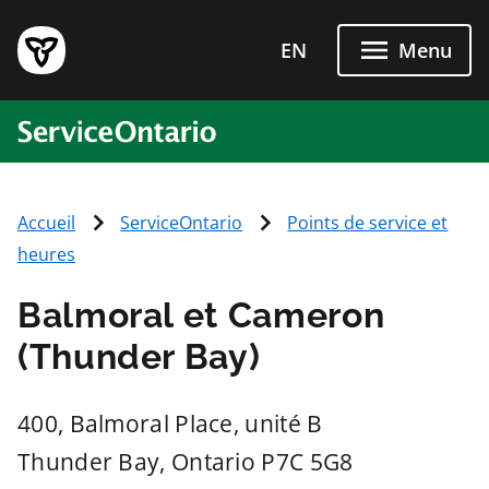
Passer directement au conten
EN
Menu
ServiceOntario
Accueil
ServiceOntario
Points de service et
heures
Balmoral et Cameron
(Thunder Bay)
400, Balmoral Place, unité B
Thunder Bay
, Ontario
P7C 5G8