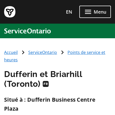
Passer directement au conten
EN
Menu
ServiceOntario
Accueil
ServiceOntario
Points de service et
heures
Dufferin et Briarhill
(Toronto)
Situé à : Dufferin Business Centre
Plaza