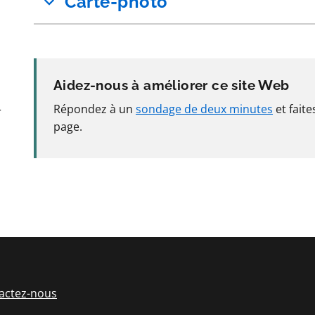
Carte-photo
Aidez-nous à améliorer ce site Web
Répondez à un
sondage de deux minutes
et fait
r
page.
actez-nous