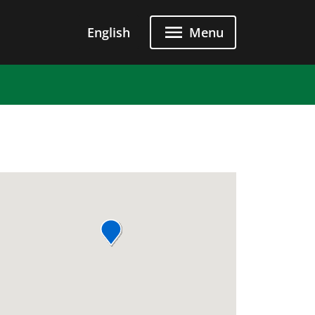
u principal
English
Menu