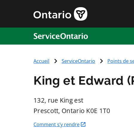
ServiceOntario
Accueil
ServiceOntario
Points de s
King et Edward (
132, rue King est
Prescott
, Ontario
K0E 1T0
Comment s’y rendre