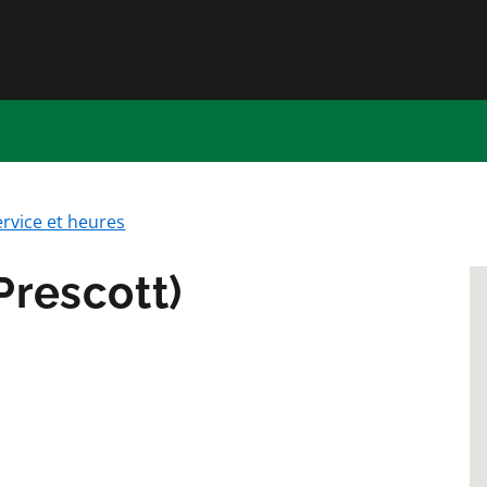
Passer directement au conten
ervice et heures
Prescott)