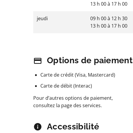
13 h 00
à
17 h 00
jeudi
09 h 00
à
12 h 30
13 h 00
à
17 h 00
Options de paiement
Carte de crédit (Visa, Mastercard)
Carte de débit (Interac)
Pour d’autres options de paiement,
consultez la page des services.
Accessibilité