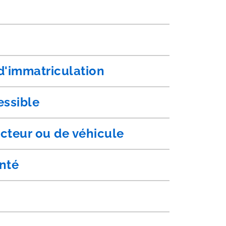
 d'immatriculation
essible
cteur ou de véhicule
anté