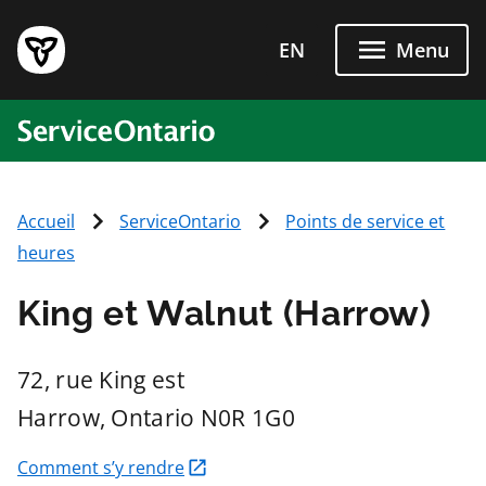
Passer directement au conten
EN
Menu
ServiceOntario
Accueil
ServiceOntario
Points de service et
heures
King et Walnut (Harrow)
72, rue King est
Harrow
, Ontario
N0R 1G0
Comment s’y rendre