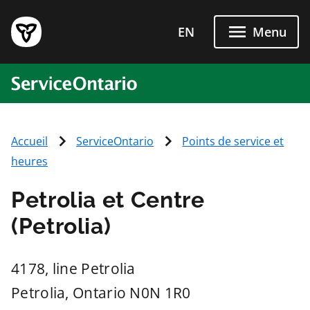
Passer directement au conten
EN
Menu
ServiceOntario
Accueil
ServiceOntario
Points de service et
heures
Petrolia et Centre
(Petrolia)
4178, line Petrolia
Petrolia
, Ontario
N0N 1R0