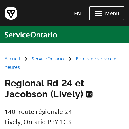
Passer directement au conten
EN
Menu
ServiceOntario
Accueil
ServiceOntario
Points de service et
heures
Regional Rd 24 et
Jacobson (Lively)
140, route régionale 24
Lively
, Ontario
P3Y 1C3