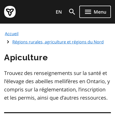
Aller
Page
au
EN
Menu
d'accueil
contenu
du
principal
gouvernement
Accueil
de
l'Ontario
Régions rurales, agriculture et régions du Nord
Apiculture
Trouvez des renseignements sur la santé et
l’élevage des abeilles mellifères en Ontario, y
compris sur la réglementation, l’inscription
et les permis, ainsi que d’autres ressources.