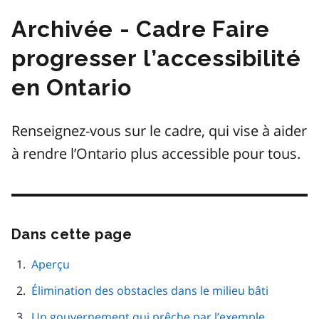
Cadre Faire
progresser l’accessibilité
en Ontario
Renseignez-vous sur le cadre, qui vise à aider
à rendre l’Ontario plus accessible pour tous.
Dans cette page
Passer
cette
navigation
Aperçu
de
Élimination des obstacles dans le milieu bâti
page
Un gouvernement qui prêche par l’exemple