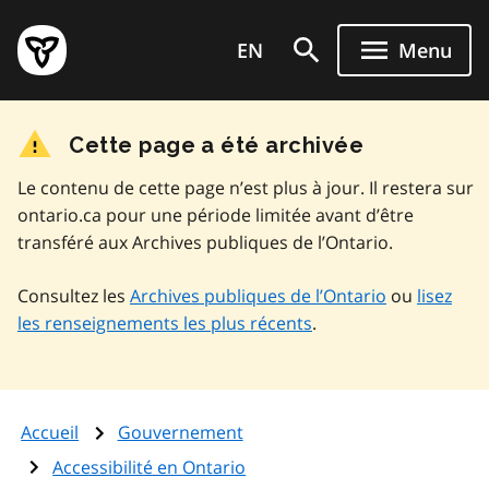
Aller
Page
au
EN
Menu
d'accueil
contenu
du
principal
gouvernement
Cette page a été archivée
de
l'Ontario
Le contenu de cette page n’est plus à jour. Il restera sur
ontario.ca pour une période limitée avant d’être
transféré aux Archives publiques de l’Ontario.
Consultez les
Archives publiques de l’Ontario
ou
lisez
les renseignements les plus récents
.
Accueil
Gouvernement
Accessibilité en Ontario