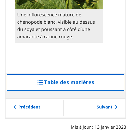
Une inflorescence mature de
chénopode blanc, visible au dessus
du soya et poussant à côté d’une
amarante à racine rouge.
Table des matières
accéder
à
la
table
Précédent
Suivant
des
matières
Mis à jour : 13 janvier 2023