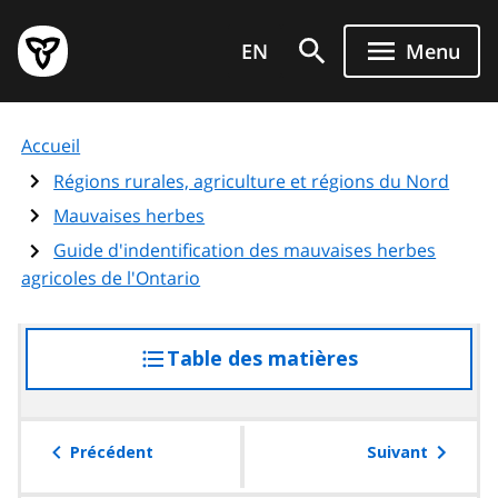
Aller
Page
au
EN
Menu
d'accueil
contenu
du
principal
gouvernement
Accueil
de
l'Ontario
Régions rurales, agriculture et régions du Nord
Mauvaises herbes
Guide d'indentification des mauvaises herbes
agricoles de l'Ontario
Table des matières
accéder
à
la
table
Précédent
Suivant
des