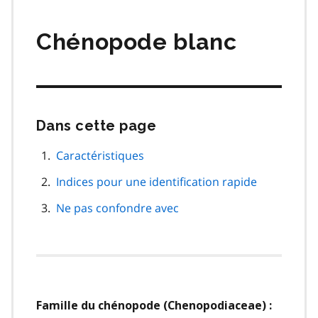
matières
Chénopode blanc
Dans cette page
Passer
cette
navigation
Caractéristiques
de
Indices pour une identification rapide
page
Ne pas confondre avec
Famille du chénopode (Chenopodiaceae) :