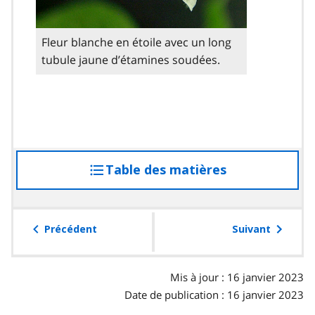
Fleur blanche en étoile avec un long
tubule jaune d’étamines soudées.
Table des matières
accéder
à
la
table
Précédent
Suivant
des
matières
Mis à jour : 16 janvier 2023
Date de publication : 16 janvier 2023