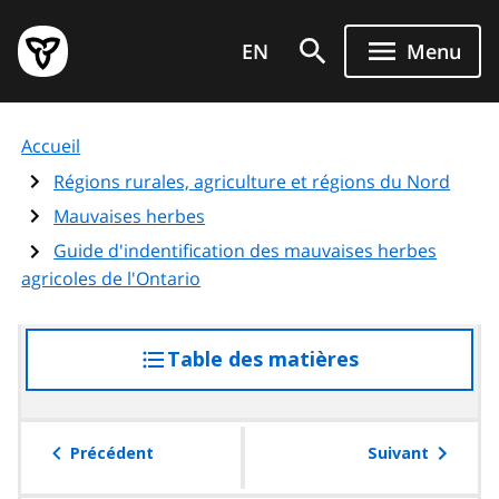
Aller
Page
au
EN
Menu
d'accueil
contenu
du
principal
gouvernement
Accueil
de
l'Ontario
Régions rurales, agriculture et régions du Nord
Mauvaises herbes
Guide d'indentification des mauvaises herbes
agricoles de l'Ontario
Table des matières
accéder
à
la
table
Précédent
Suivant
des