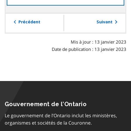
à
la
table
Précédent
Suivant
des
matières
Mis à jour : 13 janvier 2023
Date de publication : 13 janvier 2023
Gouvernement de l’Ontario
Le gouvernement de l’Ontario inclut les ministères,
organismes et sociétés de la Couronne.