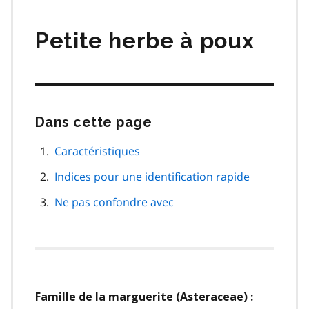
matières
Petite herbe à poux
Dans cette page
Passer
cette
navigation
Caractéristiques
de
Indices pour une identification rapide
page
Ne pas confondre avec
Famille de la marguerite (Asteraceae) :