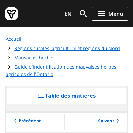
Aller
Page
au
EN
Menu
d'accueil
contenu
du
principal
gouvernement
Accueil
de
l'Ontario
Régions rurales, agriculture et régions du Nord
Mauvaises herbes
Guide d'indentification des mauvaises herbes
agricoles de l'Ontario
Table des matières
accéder
à
la
table
Précédent
Suivant
des