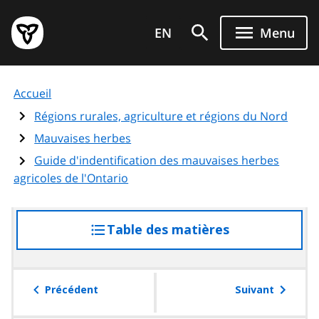
Aller
Page
au
EN
Menu
d'accueil
contenu
du
principal
gouvernement
Accueil
de
l'Ontario
Régions rurales, agriculture et régions du Nord
Mauvaises herbes
Guide d'indentification des mauvaises herbes
agricoles de l'Ontario
Table des matières
accéder
à
la
table
Précédent
Suivant
des