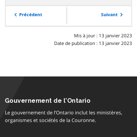
la
table
Précédent
Suivant
des
matières
Mis à jour : 13 janvier 2023
Date de publication : 13 janvier 2023
Gouvernement de l’Ontario
Le gouvernement de l’Ontario inclut les ministères,
organismes et sociétés de la Couronne.