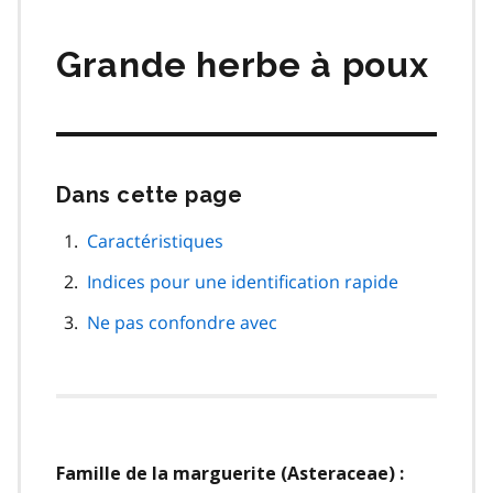
matières
Grande herbe à poux
Dans cette page
Passer
cette
navigation
Caractéristiques
de
Indices pour une identification rapide
page
Ne pas confondre avec
Famille de la marguerite (Asteraceae) :