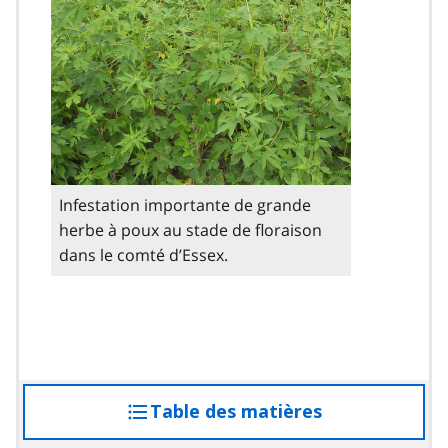
Infestation importante de grande
herbe à poux au stade de floraison
dans le comté d’Essex.
Table des matières
accéder
à