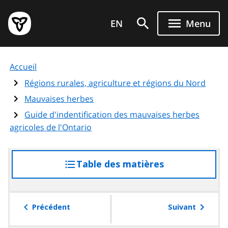
Aller
Page
au
EN
Menu
d'accueil
contenu
du
principal
gouvernement
Accueil
de
l'Ontario
Régions rurales, agriculture et régions du Nord
Mauvaises herbes
Guide d'indentification des mauvaises herbes
agricoles de l'Ontario
Table des matières
accéder
à
la
table
Précédent
Suivant
des