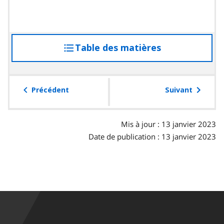
Table des matières
accéder
à
la
table
Précédent
Suivant
des
matières
Mis à jour : 13 janvier 2023
Date de publication : 13 janvier 2023