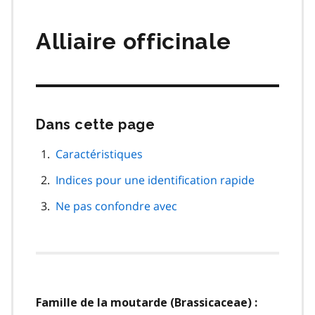
matières
Alliaire officinale
Dans cette page
Passer
cette
navigation
Caractéristiques
de
Indices pour une identification rapide
page
Ne pas confondre avec
Famille de la moutarde (Brassicaceae) :