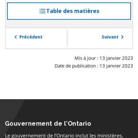
Table des matières
accéder
à
la
table
Précédent
Suivant
des
matières
Mis à jour : 13 janvier 2023
Date de publication : 13 janvier 2023
Gouvernement de l’Ontario
Le gouvernement de l’Ontario inclut les ministères,