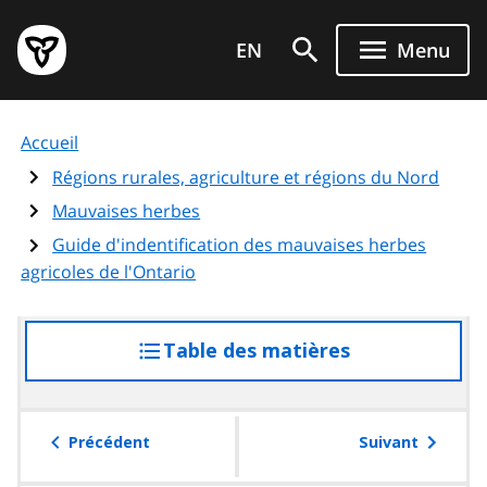
Aller
Page
au
EN
Menu
d'accueil
contenu
du
principal
gouvernement
Accueil
de
l'Ontario
Régions rurales, agriculture et régions du Nord
Mauvaises herbes
Guide d'indentification des mauvaises herbes
agricoles de l'Ontario
Table des matières
accéder
à
la
table
Précédent
Suivant
des