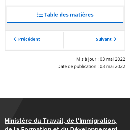
Table des matières
accéder
à
la
table
Précédent
Suivant
des
matières
Mis à jour : 03 mai 2022
Date de publication : 03 mai 2022
Ministère du Travail, de l’Immigration,
de la Formation et du Développement