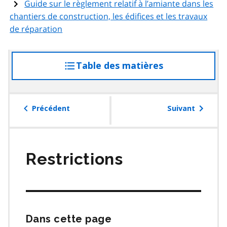
Guide sur le règlement relatif à l’amiante dans les
chantiers de construction, les édifices et les travaux
de réparation
Table des matières
accéder
à
la
table
Précédent
Suivant
des
matières
Restrictions
Dans cette page
Passer