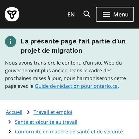
Aller
Page
au
EN
Menu
d'accueil
contenu
du
principal
gouvernement
La présente page fait partie d’un
de
l'Ontario
projet de migration
Nous avons transféré le contenu d’un site Web du
gouvernement plus ancien. Dans le cadre des
prochaines mises à jour, nous harmoniserons cette
page avec le
Guide de rédaction pour ontario.ca
.
Accueil
Travail et emploi
Santé et sécurité au travail
Conformité en matière de santé et de sécurité