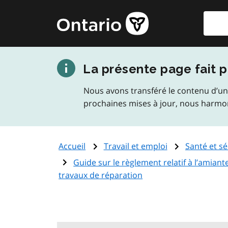
Aller
Reche
Page
au
d'accueil
contenu
du
principal
gouvernement
La présente page fait p
de
l'Ontario
Nous avons transféré le contenu d’un
prochaines mises à jour, nous harmo
Accueil
Travail et emploi
Santé et sé
Guide sur le règlement relatif à l’amiante
travaux de réparation