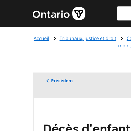
Aller
Reche
Page
au
d'accueil
contenu
du
principal
gouvernement
Accueil
Tribunaux, justice et droit
C
de
moins
l'Ontario
Précédent
Décès d’enfants