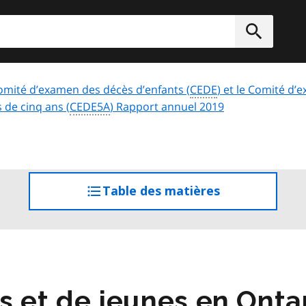
rcher
Soumett
omité d’examen des décès d’enfants (
CEDE
) et le Comité d
 de cinq ans (
CEDE5A
) Rapport annuel 2019
Table des matières
accéder
à
la
table
des
matières
 et de jeunes en Ontari