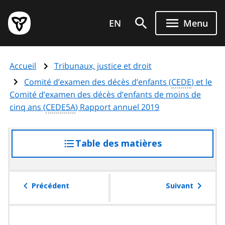
Aller
Page
au
EN
Menu
d'accueil
contenu
du
principal
gouvernement
Accueil
Tribunaux, justice et droit
de
l'Ontario
Comité d’examen des décès d’enfants (
CEDE
) et le
Comité d’examen des décès d’enfants de moins de
cinq ans (
CEDE5A
) Rapport annuel 2019
Table des matières
accéder
à
la
table
Précédent
Suivant
des
matières