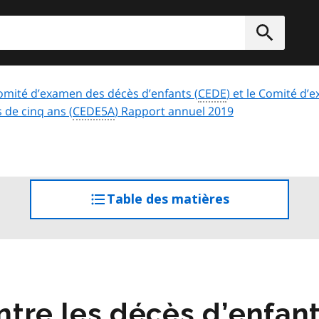
rcher
Soumett
omité d’examen des décès d’enfants (
CEDE
) et le Comité d
 de cinq ans (
CEDE5A
) Rapport annuel 2019
Table des matières
accéder
à
la
table
des
matières
tre les décès d’enfan