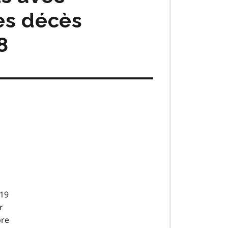
res décès
8
 19
r
bre