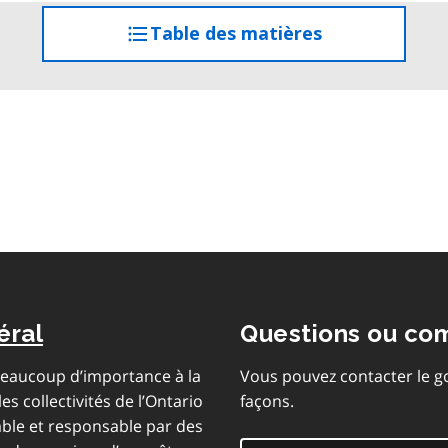
Table des matières
accéder
à
la
table
des
matières
éral
Questions ou co
 beaucoup d’importance à la
Vous pouvez contacter le g
es collectivités de l’Ontario
façons.
ble et responsable par des