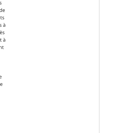
s
 de
ts
s à
ès
t à
nt
e
de