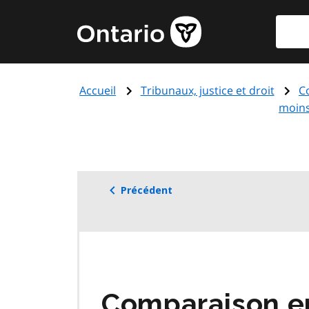
Aller
Reche
Page
au
d'accueil
contenu
du
principal
gouvernement
Accueil
Tribunaux, justice et droit
C
de
moins
l'Ontario
Précédent
Comparaison en