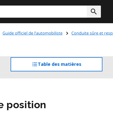
rcher
Soumett
Guide officiel de l’automobiliste
Conduite sûre et res
Table des matières
accéder
à
la
table
des
matières
 position