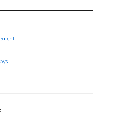
tement
ays
d