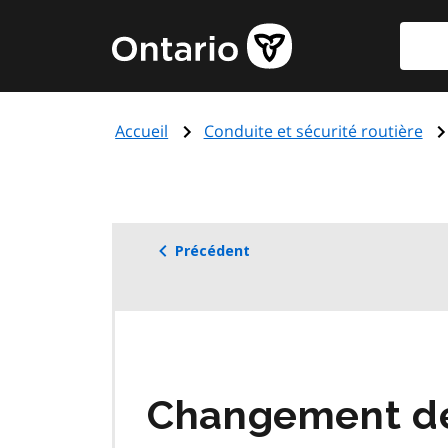
Aller
Reche
Page
au
d'accueil
contenu
du
principal
gouvernement
Accueil
Conduite et sécurité routière
de
l'Ontario
Précédent
Changement de