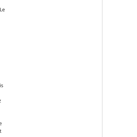
 Le
is
z
e
t