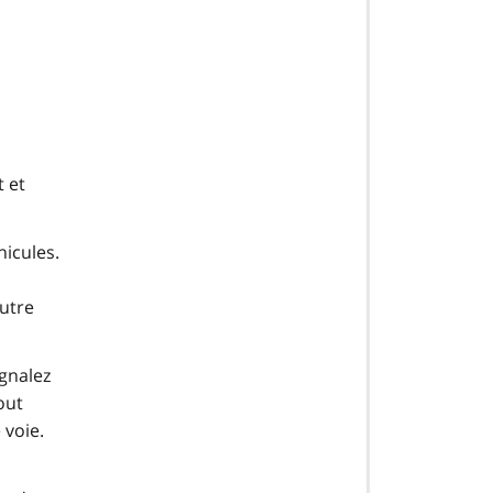
t et
hicules.
autre
ignalez
out
 voie.