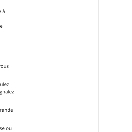
e à
e
ue
vous
ulez
ignalez
grande
sse ou