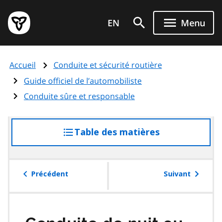
Aller
Page
au
EN
Menu
d'accueil
contenu
du
principal
gouvernement
Accueil
Conduite et sécurité routière
de
l'Ontario
Guide officiel de l’automobiliste
Conduite sûre et responsable
Table des matières
accéder
à
la
table
Précédent
Suivant
des
matières