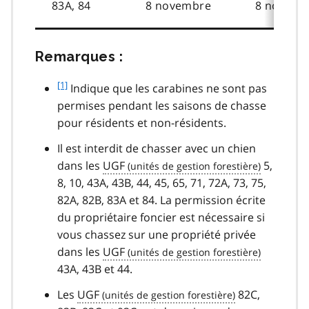
83A, 84
8 novembre
8 novemb
Remarques :
footnote
[
[1]
Indique que les carabines ne sont pas
1
1
permises pendant les saisons de chasse
pour résidents et non-résidents.
]
Il est interdit de chasser avec un chien
dans les
UGF
5,
8, 10, 43A, 43B, 44, 45, 65, 71, 72A, 73, 75,
82A, 82B, 83A et 84. La permission écrite
du propriétaire foncier est nécessaire si
vous chassez sur une propriété privée
dans les
UGF
43A, 43B et 44.
Les
UGF
82C,