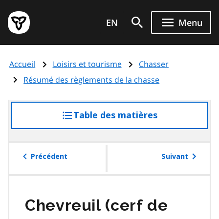
Aller
Page
au
EN
Menu
d'accueil
contenu
du
principal
gouvernement
Accueil
Loisirs et tourisme
Chasser
de
l'Ontario
Résumé des règlements de la chasse
Table des matières
accéder
à
la
table
Précédent
Suivant
des
matières
Chevreuil (cerf de