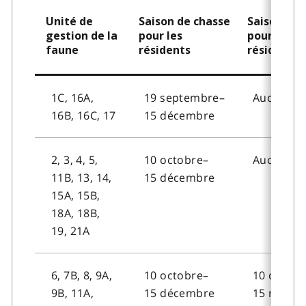
Unité de
Saison de chasse
Saison de 
gestion de la
pour les
pour les n
faune
résidents
résidents
1C, 16A,
19 septembre–
Aucune
16B, 16C, 17
15 décembre
2, 3, 4, 5,
10 octobre–
Aucune
11B, 13, 14,
15 décembre
15A, 15B,
18A, 18B,
19, 21A
6, 7B, 8, 9A,
10 octobre–
10 octobr
9B, 11A,
15 décembre
15 novem