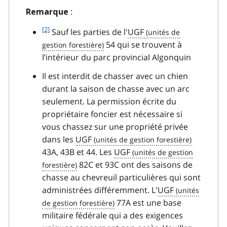
:
Remarque
footnote
[
[2]
Sauf les parties de l'
UGF
2
2
54 qui se trouvent à
l’intérieur du parc provincial Algonquin
]
Il est interdit de chasser avec un chien
durant la saison de chasse avec un arc
seulement. La permission écrite du
propriétaire foncier est nécessaire si
vous chassez sur une propriété privée
dans les
UGF
43A, 43B et 44. Les
UGF
82C et 93C ont des saisons de
chasse au chevreuil particulières qui sont
administrées différemment. L'
UGF
77A est une base
militaire fédérale qui a des exigences