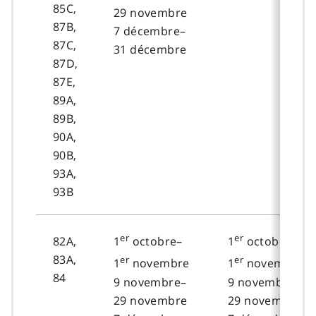
85C,
29 novembre
87B,
7 décembre–
87C,
31 décembre
87D,
87E,
89A,
89B,
90A,
90B,
93A,
93B
er
er
82A,
1
octobre–
1
octobre–
83A,
er
er
1
novembre
1
novembre
84
9 novembre–
9 novembre–
29 novembre
29 novembre