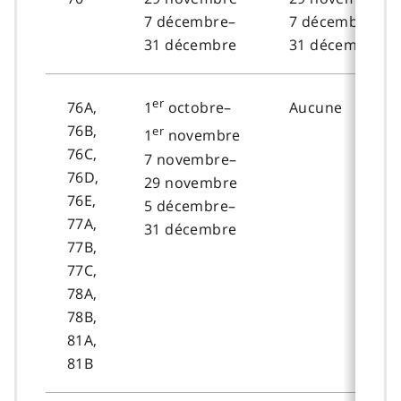
7 décembre–
7 décembre–
31 décembre
31 décembre
er
76A,
Aucune
1
octobre–
76B,
er
1
novembre
76C,
7 novembre–
76D,
29 novembre
76E,
5 décembre–
77A,
31 décembre
77B,
77C,
78A,
78B,
81A,
81B