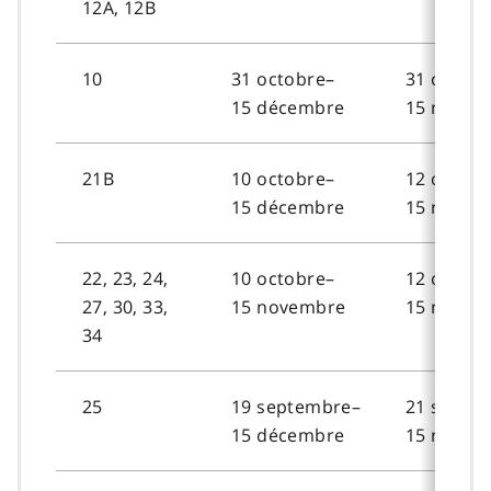
12A, 12B
10
31 octobre–
31 octobr
15 décembre
15 novem
21B
10 octobre–
12 octobr
15 décembre
15 novem
22, 23, 24,
10 octobre–
12 octobr
27, 30, 33,
15 novembre
15 novem
34
25
19 septembre–
21 septe
15 décembre
15 novem