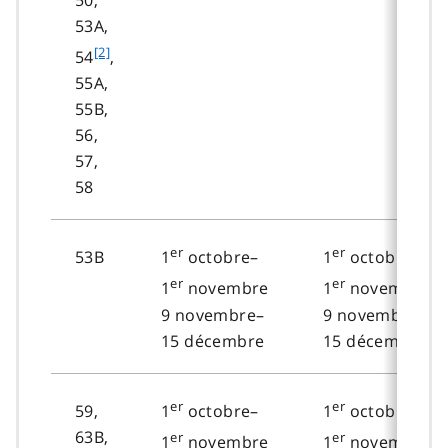
53A,
f
[2]
54
,
o
55A,
o
55B,
t
56,
n
57,
o
58
t
e
er
er
53B
1
octobre–
1
octobre–
2
er
er
1
novembre
1
novembre
9 novembre–
9 novembre–
15 décembre
15 décembre
er
er
59,
1
octobre–
1
octobre–
63B,
er
er
1
novembre
1
novembre