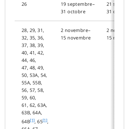
26
19 septembre–
21 septe
31 octobre
31 octobr
28, 29, 31,
2 novembre–
2 novemb
32, 35, 36,
15 novembre
15 novem
37, 38, 39,
40, 41, 42,
44, 46,
47, 48, 49,
50, 53A, 54,
55A, 55B,
56, 57, 58,
59, 60,
61, 62, 63A,
63B, 64A,
f
f
[1]
[1]
64B
, 65
,
o
o
66A, 67,