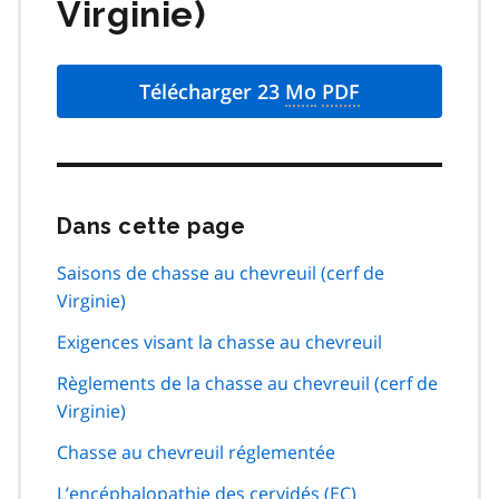
Virginie)
Télécharger 23
Mo
PDF
Dans cette page
Passer
cette
navigation
Saisons de chasse au chevreuil (cerf de
de
Virginie)
page
Exigences visant la chasse au chevreuil
Règlements de la chasse au chevreuil (cerf de
Virginie)
Chasse au chevreuil réglementée
L’encéphalopathie des cervidés (
EC
)