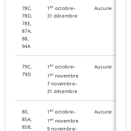
er
78C,
Aucune
1
octobre–
78D,
31 décembre
78E,
87A,
88,
94A
er
79C,
Aucune
1
octobre–
79D
er
1
novembre
7 novembre–
31 décembre
er
80,
Aucune
1
octobre–
85A,
er
1
novembre
85B,
9 novembre–