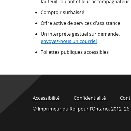
fauteuil roulant et leur accompagnateur
Comptoir surbaissé
Offre active de services d'assistance
Un interprète gestuel sur demande,
envoyez-nous un courriel
Toilettes publiques accessibles
Accessibilité
Confidentialité
Cont
© Imprimeur du Roi pour l’Ontario,
2012–26