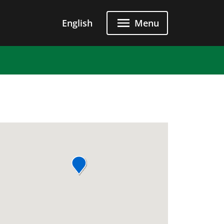
u principal
English
Menu