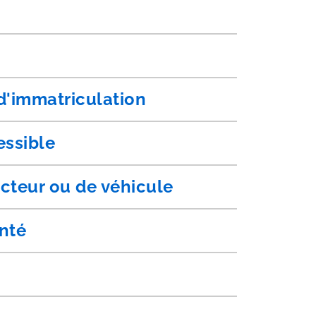
 d'immatriculation
essible
cteur ou de véhicule
anté