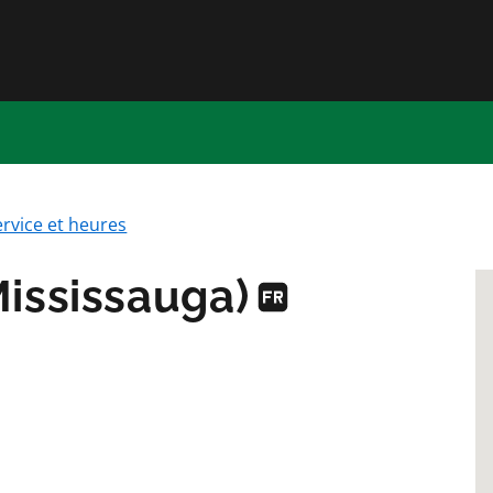
Passer directement au conten
ervice et heures
ississauga)