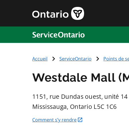
ServiceOntario
Accueil
ServiceOntario
Points de s
Westdale Mall (M
1151, rue Dundas ouest, unité 14
Mississauga
, Ontario
L5C 1C6
Comment s’y rendre