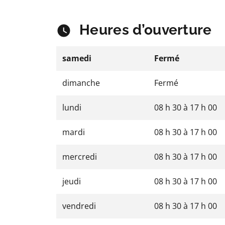
Heures d’ouverture
samedi
Fermé
dimanche
Fermé
lundi
08 h 30
à
17 h 00
mardi
08 h 30
à
17 h 00
mercredi
08 h 30
à
17 h 00
jeudi
08 h 30
à
17 h 00
vendredi
08 h 30
à
17 h 00