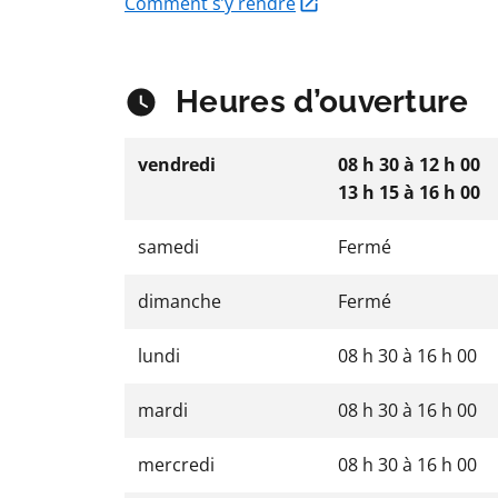
Comment s’y rendre
Heures d’ouverture
vendredi
08 h 30
à
12 h 00
13 h 15
à
16 h 00
samedi
Fermé
dimanche
Fermé
lundi
08 h 30
à
16 h 00
mardi
08 h 30
à
16 h 00
mercredi
08 h 30
à
16 h 00