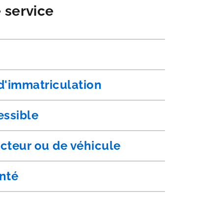
e service
 d'immatriculation
essible
cteur ou de véhicule
anté