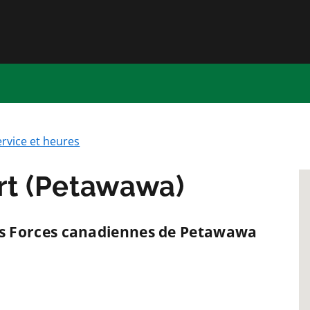
Passer directement au conten
ervice et heures
rt (Petawawa)
 des Forces canadiennes de Petawawa