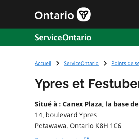
ServiceOntario
Accueil
ServiceOntario
Points de s
Ypres et Festube
Situé à : Canex Plaza, la base
14, boulevard Ypres
Petawawa
, Ontario
K8H 1C6