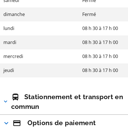
samedi
Fermé
dimanche
Fermé
lundi
08 h 30
à
17 h 00
mardi
08 h 30
à
17 h 00
mercredi
08 h 30
à
17 h 00
jeudi
08 h 30
à
17 h 00
Stationnement et transport en
commun
Options de paiement