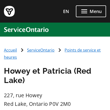
Passer directement au conten
EN
Menu
ServiceOntario
Accueil
ServiceOntario
Points de service et
heures
Howey et Patricia (Red
Lake)
227, rue Howey
Red Lake
, Ontario
P0V 2M0