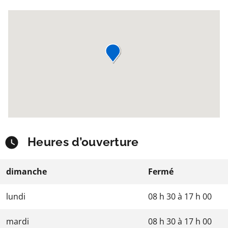
Heures d’ouverture
dimanche
Fermé
lundi
08 h 30
à
17 h 00
mardi
08 h 30
à
17 h 00