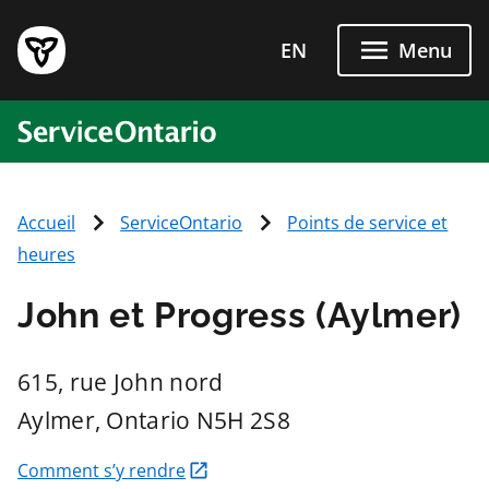
Passer directement au conten
EN
Menu
ServiceOntario
Accueil
ServiceOntario
Points de service et
heures
John et Progress (Aylmer)
615, rue John nord
Aylmer
, Ontario
N5H 2S8
Comment s’y rendre