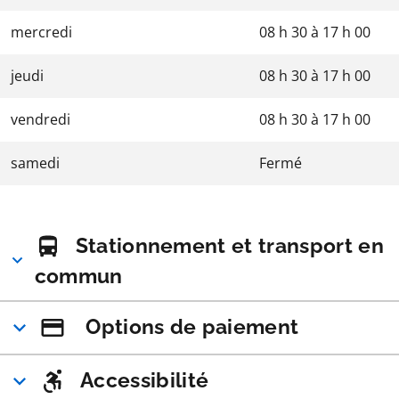
mercredi
08 h 30
à
17 h 00
jeudi
08 h 30
à
17 h 00
vendredi
08 h 30
à
17 h 00
samedi
Fermé
Stationnement et transport en
commun
Options de paiement
Accessibilité