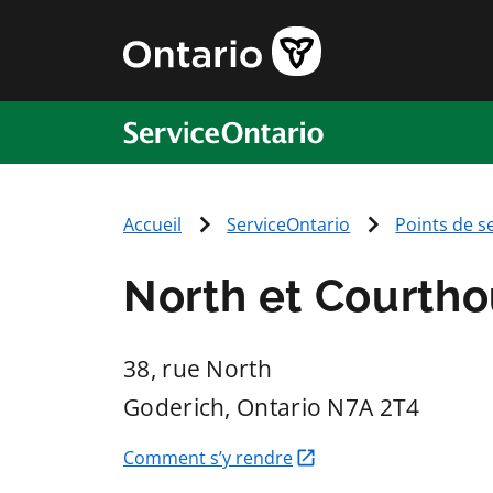
ServiceOntario
Accueil
ServiceOntario
Points de s
North et Courtho
38, rue North
Goderich
, Ontario
N7A 2T4
Comment s’y rendre