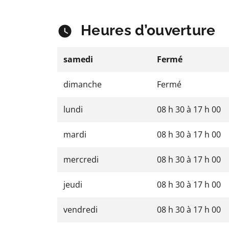
Heures d’ouverture
samedi
Fermé
dimanche
Fermé
lundi
08 h 30
à
17 h 00
mardi
08 h 30
à
17 h 00
mercredi
08 h 30
à
17 h 00
jeudi
08 h 30
à
17 h 00
vendredi
08 h 30
à
17 h 00