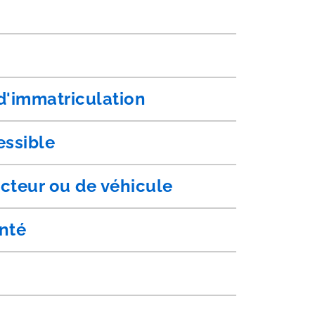
 d'immatriculation
essible
cteur ou de véhicule
anté