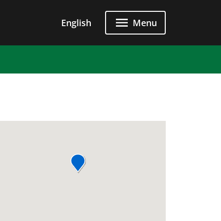
u principal
English
Menu