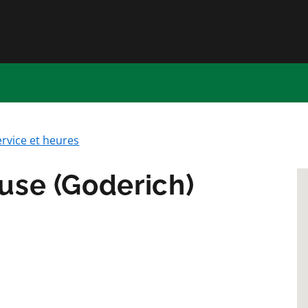
Passer directement au conten
ervice et heures
use (Goderich)