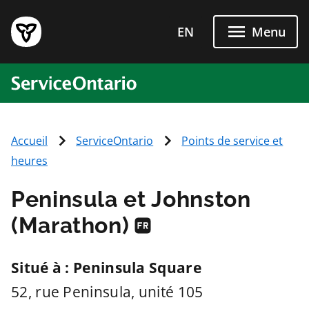
Passer directement au conten
EN
Menu
ServiceOntario
Accueil
ServiceOntario
Points de service et
heures
Peninsula et Johnston
(Marathon)
Situé à : Peninsula Square
52, rue Peninsula, unité 105