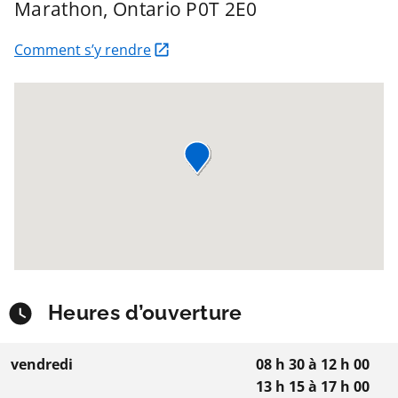
Marathon
, Ontario
P0T 2E0
Comment s’y rendre
Heures d’ouverture
vendredi
08 h 30
à
12 h 00
13 h 15
à
17 h 00