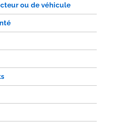
cteur ou de véhicule
anté
ts