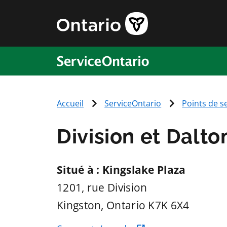
ServiceOntario
Accueil
ServiceOntario
Points de s
Division et Dalto
Situé à : Kingslake Plaza
1201, rue Division
Kingston
, Ontario
K7K 6X4