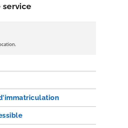
e service
ocation.
 d'immatriculation
essible