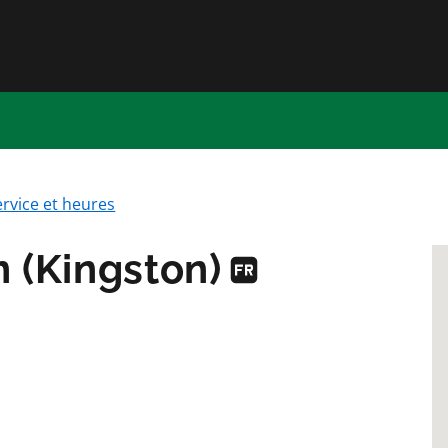
Passer directement au conten
ervice et heures
n (Kingston)