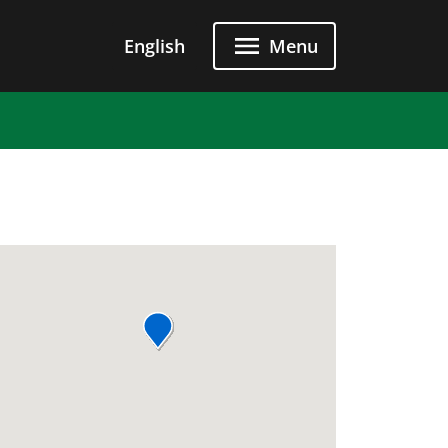
u principal
English
Menu