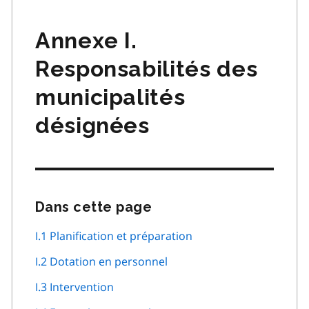
matières
Annexe I.
Responsabilités des
municipalités
désignées
Dans cette page
Passer
cette
navigation
I.1 Planification et préparation
de
I.2 Dotation en personnel
page
I.3 Intervention