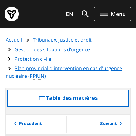
Aller
Page
au
EN
Menu
d'accueil
contenu
du
principal
gouvernement
Accueil
Tribunaux, justice et droit
de
l'Ontario
Gestion des situations d’urgence
Protection civile
Plan provincial d'intervention en cas d'urgence
nucléaire (
PPIUN
)
Table des matières
accéder
à
la
table
Précédent
Suivant
des