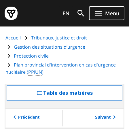
Aller
Page
au
EN
Menu
d'accueil
contenu
du
principal
gouvernement
Accueil
Tribunaux, justice et droit
de
l'Ontario
Gestion des situations d’urgence
Protection civile
Plan provincial d'intervention en cas d'urgence
nucléaire (
PPIUN
)
Table des matières
accéder
à
la
table
Précédent
Suivant
des