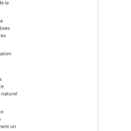
de la
ne
tives
ces
lation
s
ce
 naturel
un
e
ment un