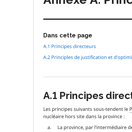
Passer
Dans cette page
cette
navigation
A.1 Principes directeurs
de
A.2 Principles de justification et d’optim
page
A.1 Principes direc
Les principes suivants sous-tendent le
nucléaire hors site dans la province :
La province, par l’intermédiaire 