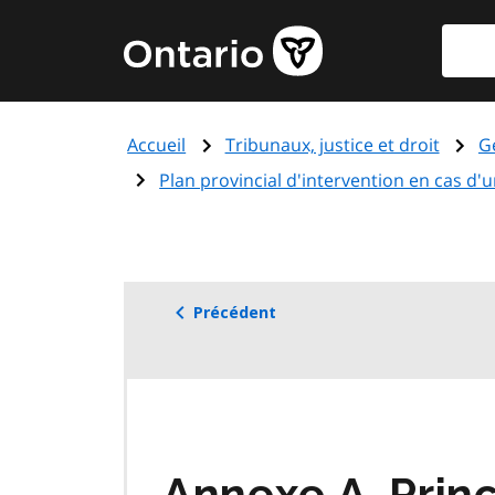
Aller
Reche
Page
au
d'accueil
contenu
du
principal
gouvernement
Accueil
Tribunaux, justice et droit
G
de
l'Ontario
Plan provincial d'intervention en cas d'u
Précédent
Annexe A. Princ