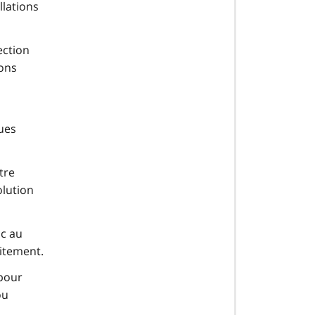
llations
ection
ions
ques
tre
olution
ic au
vitement.
 pour
ou