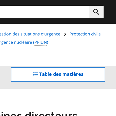
rcher
Soumett
estion des situations d’urgence
Protection civile
rgence nucléaire (
PPIUN
)
Table des matières
accéder
à
la
table
des
matières
ipes directeurs