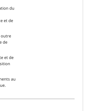
ation du
e et de
n outre
e de
te et de
sition
ements au
que.