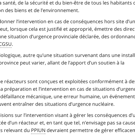
santé, de la sécurité et du bien-être de tous les habitants 
ion des biens et de l’environnement.
donner l’intervention en cas de conséquences hors site d’u
eut, lorsque cela est justifié et approprié, émettre des direc
’une situation d’urgence provinciale déclarée, des ordonnan
CGSU
.
iologique, autre qu’une situation survenant dans une instal
province peut varier, allant de l’apport d’un soutien à la
 de réacteurs sont conçues et exploitées conformément à de
a préparation et l’intervention en cas de situations d’urgen
e défaillance mécanique, une erreur humaine, un événement
uvent entraîner des situations d’urgence nucléaire.
sions sur l’intervention visant à gérer les conséquences d’
ée d’un réacteur et, en tant que tel, n’envisage pas sa caus
ns relevant du
PPIUN
devraient permettre de gérer efficace