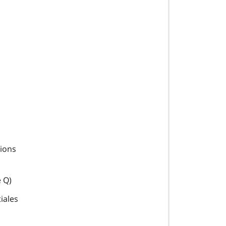
n
tions
e Q)
iales