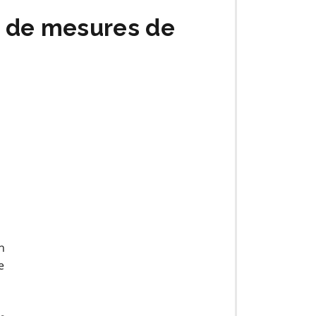
es de mesures de
n
e