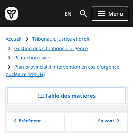
Aller
Page
au
EN
Menu
d'accueil
contenu
du
principal
gouvernement
Accueil
Tribunaux, justice et droit
de
l'Ontario
Gestion des situations d’urgence
Protection civile
Plan provincial d'intervention en cas d'urgence
nucléaire (
PPIUN
)
Table des matières
accéder
à
la
table
Précédent
Suivant
des