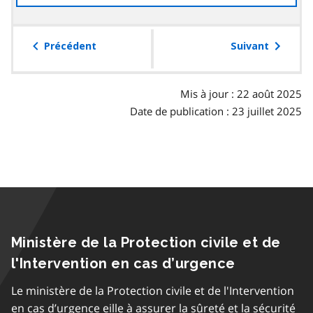
à
la
table
Précédent
Suivant
des
matières
Mis à jour : 22 août 2025
Date de publication : 23 juillet 2025
Ministère de la Protection civile et de
l'Intervention en cas d’urgence
Le ministère de la Protection civile et de l'Intervention
en cas d’urgence eille à assurer la sûreté et la sécurité