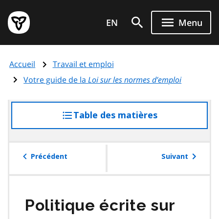
Aller
Page
au
EN
Menu
d'accueil
contenu
du
principal
gouvernement
Accueil
Travail et emploi
de
l'Ontario
Votre guide de la
Loi sur les normes d’emploi
Table des matières
accéder
à
la
table
Précédent
Suivant
des
matières
Politique écrite sur