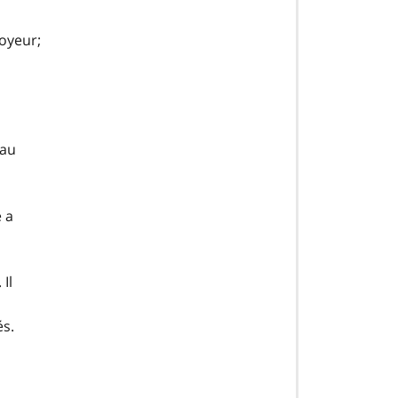
loyeur;
 au
 a
Il
és.