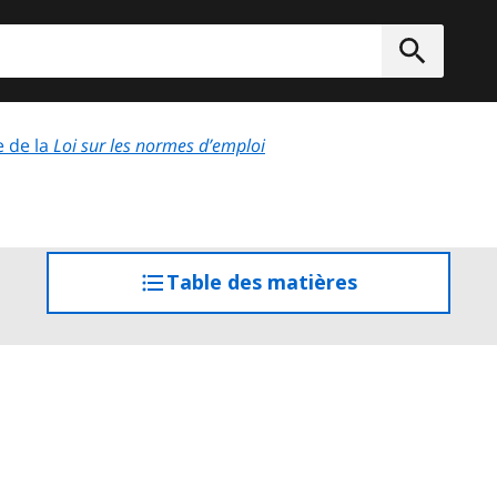
rcher
Soumett
e de la
Loi sur les normes d’emploi
Table des matières
accéder
à
la
table
des
matières