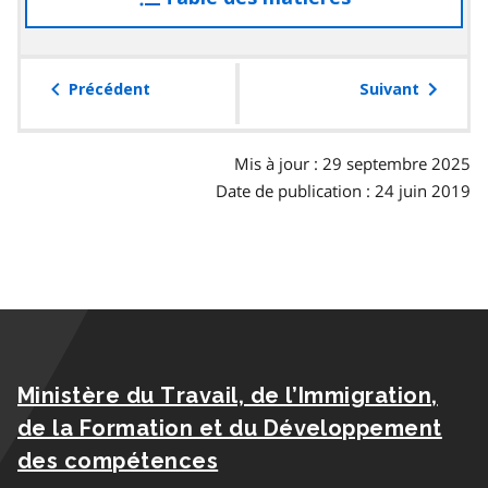
à
la
table
Précédent
Suivant
des
matières
Mis à jour : 29 septembre 2025
Date de publication : 24 juin 2019
Ministère du Travail, de l’Immigration,
de la Formation et du Développement
des compétences