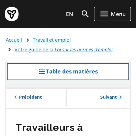
Aller
Page
au
EN
Menu
d'accueil
contenu
du
principal
gouvernement
Accueil
Travail et emploi
de
l'Ontario
Votre guide de la
Loi sur les normes d’emploi
Table des matières
accéder
à
la
table
Précédent
Suivant
des
matières
Travailleurs à