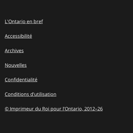
L'Ontario en bref
Accessibilité
Archives
Nouvelles
Confidentialité
Conditions d’utilisation
© Imprimeur du Roi pour l’Ontario, 2012
–
to
26