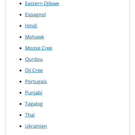
Eastern Ojibwe
Espagnol
Hindi
Mohawk
Moose Cree
Ourdou
Oji Cree
Portugais
Punjabi
Tagalog
Thaï
Ukrainien