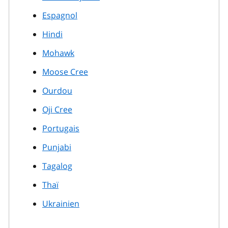
Espagnol
Hindi
Mohawk
Moose Cree
Ourdou
Oji Cree
Portugais
Punjabi
Tagalog
Thaï
Ukrainien