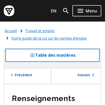
Aller
Page
au
EN
Menu
d'accueil
contenu
du
principal
gouvernement
Accueil
Travail et emploi
de
l'Ontario
Votre guide de la
Loi sur les normes d’emploi
Table des matières
accéder
à
la
table
Précédent
Suivant
des
matières
Renseignements