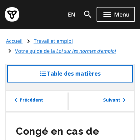
Aller
Page
au
EN
Menu
d'accueil
contenu
du
principal
gouvernement
Accueil
Travail et emploi
de
l'Ontario
Votre guide de la
Loi sur les normes d’emploi
Table des matières
accéder
à
la
table
Précédent
Suivant
des
matières
Congé en cas de