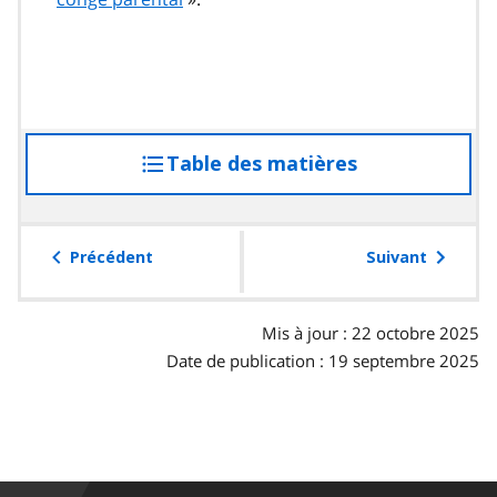
Table des matières
accéder
à
la
table
Précédent
Suivant
des
matières
Mis à jour : 22 octobre 2025
Date de publication : 19 septembre 2025