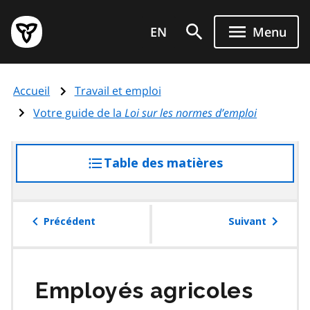
Aller
Page
au
EN
Menu
d'accueil
contenu
du
principal
gouvernement
Accueil
Travail et emploi
de
l'Ontario
Votre guide de la
Loi sur les normes d’emploi
Table des matières
accéder
à
la
table
Précédent
Suivant
des
matières
Employés agricoles