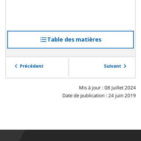
Table des matières
accéder
à
la
table
Précédent
Suivant
des
matières
Mis à jour : 08 juillet 2024
Date de publication : 24 juin 2019