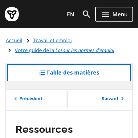
Aller
Page
au
EN
Menu
d'accueil
contenu
du
principal
gouvernement
Accueil
Travail et emploi
de
l'Ontario
Votre guide de la
Loi sur les normes d’emploi
Table des matières
accéder
à
la
table
Précédent
Suivant
des
matières
Ressources