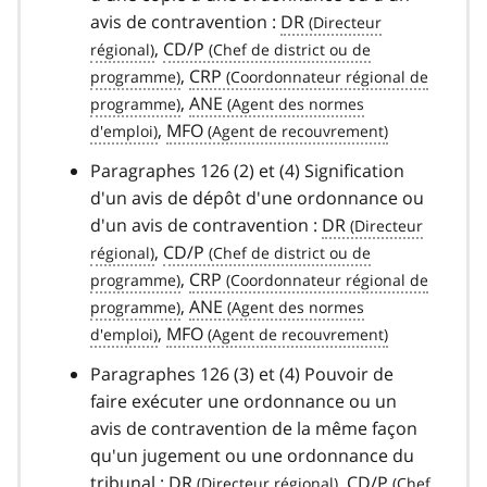
avis de contravention :
DR
,
CD/P
,
CRP
,
ANE
,
MFO
Paragraphes 126 (2) et (4) Signification
d'un avis de dépôt d'une ordonnance ou
d'un avis de contravention :
DR
,
CD/P
,
CRP
,
ANE
,
MFO
Paragraphes 126 (3) et (4) Pouvoir de
faire exécuter une ordonnance ou un
avis de contravention de la même façon
qu'un jugement ou une ordonnance du
tribunal :
DR
,
CD/P