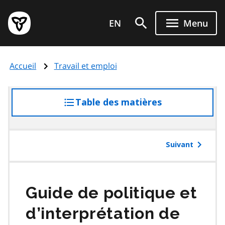
Aller
Page
au
EN
Menu
d'accueil
contenu
du
principal
gouvernement
Accueil
Travail et emploi
de
l'Ontario
Table des matières
accéder
à
la
table
Suivant
des
matières
Guide de politique et
d’interprétation de