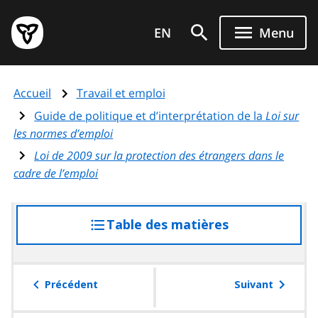
Aller
Page
au
EN
Menu
d'accueil
contenu
du
principal
gouvernement
Accueil
Travail et emploi
de
l'Ontario
Guide de politique et d’interprétation de la
Loi sur
les normes d’emploi
Loi de 2009 sur la protection des étrangers dans le
cadre de l’emploi
Table des matières
accéder
à
la
table
Précédent
Suivant
des