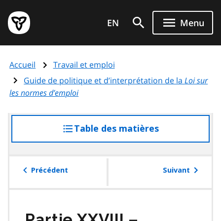
Aller
Page
au
EN
Menu
d'accueil
contenu
du
principal
gouvernement
Accueil
Travail et emploi
de
l'Ontario
Guide de politique et d’interprétation de la
Loi sur
les normes d’emploi
Table des matières
accéder
à
la
table
Précédent
Suivant
des
matières
Partie
XXVIII
–