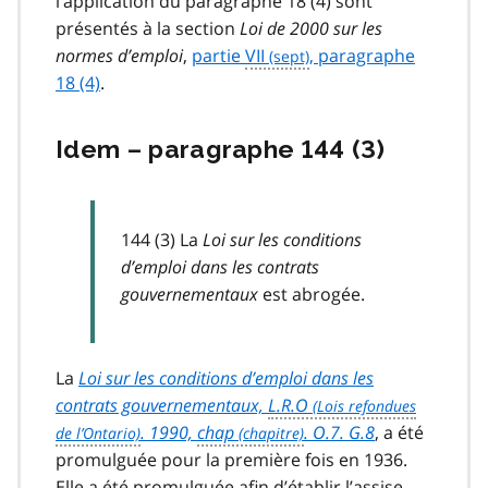
l’application du paragraphe 18 (4) sont
présentés à la section
Loi de 2000 sur les
normes d’emploi
,
partie
VII
, paragraphe
18 (4)
.
Idem – paragraphe 144 (3)
144 (3) La
Loi sur les conditions
d’emploi dans les contrats
gouvernementaux
est abrogée.
La
Loi sur les conditions d’emploi dans les
contrats gouvernementaux,
L.R.O
. 1990,
chap
. O.7. G.8
, a été
promulguée pour la première fois en 1936.
Elle a été promulguée afin d’établir l’assise