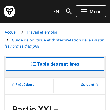
Aller
Page
au
EN
Menu
d'accueil
contenu
du
principal
gouvernement
Accueil
Travail et emploi
de
l'Ontario
Guide de politique et d’interprétation de la
Loi sur
les normes d’emploi
Table des matières
accéder
à
la
table
Précédent
Suivant
des
matières
Partie
XXI
–