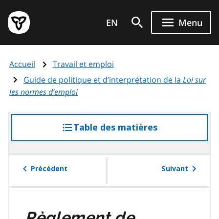
Aller
Page
au
EN
Menu
d'accueil
contenu
du
principal
gouvernement
Accueil
Travail et emploi
de
l'Ontario
Guide de politique et d’interprétation de la
Loi sur
les normes d’emploi
Table des matières
accéder
à
la
table
Précédent
Suivant
des
matières
Règlement de