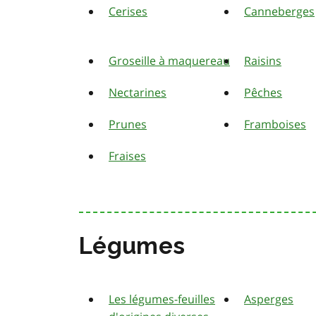
Cerises
Canneberges
Groseille à maquereau
Raisins
Nectarines
Pêches
Prunes
Framboises
Fraises
Légumes
Les légumes-feuilles
Asperges