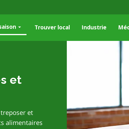
saison
Trouver local
Industrie
Méd
s et
treposer et
s alimentaires