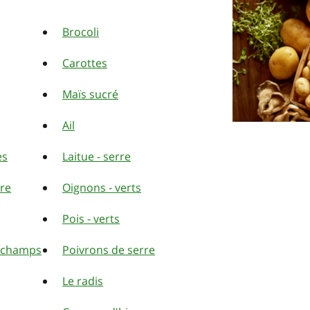
Brocoli
Carottes
Maïs sucré
Ail
es
Laitue - serre
ire
Oignons - verts
Pois - verts
s champs
Poivrons de serre
Le radis