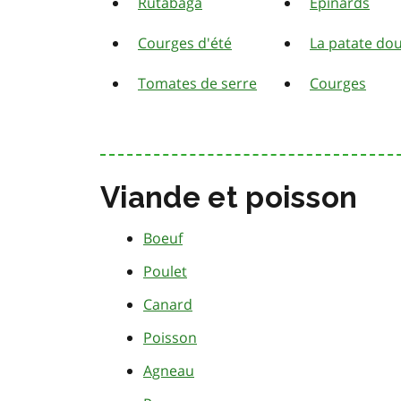
Rutabaga
Épinards
Courges d'été
La patate do
Tomates de serre
Courges
Viande et poisson
Boeuf
Poulet
Canard
Poisson
Agneau