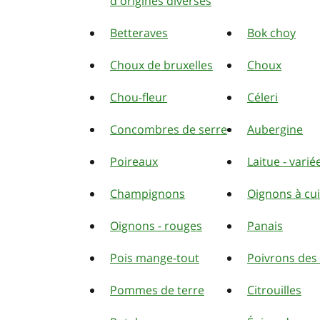
d'origines diverses
Betteraves
Bok choy
Choux de bruxelles
Choux
Chou-fleur
Céleri
Concombres de serre
Aubergine
Poireaux
Laitue - varié
Champignons
Oignons à cu
Oignons - rouges
Panais
Pois mange-tout
Poivrons de
Pommes de terre
Citrouilles