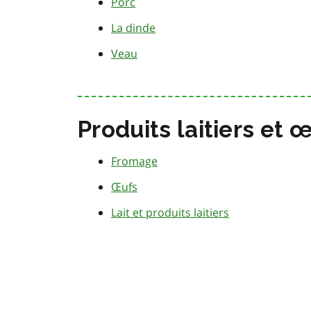
Porc
La dinde
Veau
Produits laitiers et 
Fromage
Œufs
Lait et produits laitiers