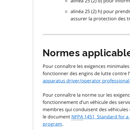
alinéa 25 (2) d) pour inform
alinéa 25 (2) h) pour pren
assurer la protection des t
Normes applicabl
Pour connaître les exigences minimale
fonctionner des engins de lutte contre l
apparatus driver/operator professional 
Pour connaître la norme sur les exigen
fonctionnement d’un véhicule des servic
membres qui conduisent des véhicules de
le document
NFPA
1451 Standard for a f
program
.