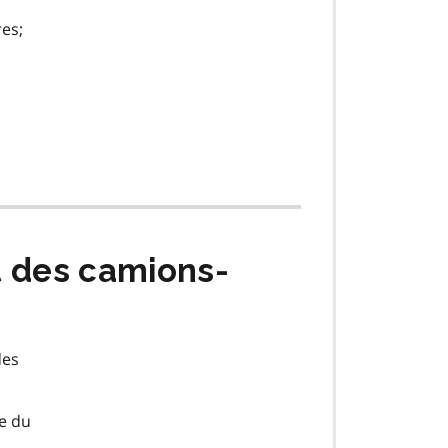
es;
t des camions-
des
e du