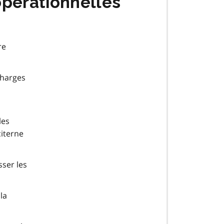
opérationnelles
re
charges
les
citerne
sser les
la