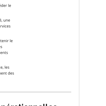
éder le
é, une
rvices
enir le
es
ments
, les
ment des