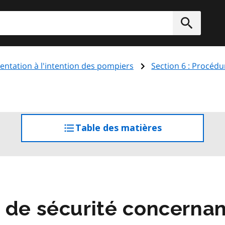
rcher
Soumett
entation à l'intention des pompiers
Section 6 : Procédu
Table des matières
accéder
à
la
table
des
matières
 de sécurité concernan