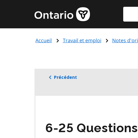
Aller
Reche
Page
au
d'accueil
contenu
du
principal
gouvernement
Accueil
Travail et emploi
Notes d'ori
de
l'Ontario
Précédent
6-25 Questions