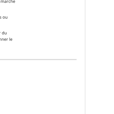
n marche
es ou
r du
nner le