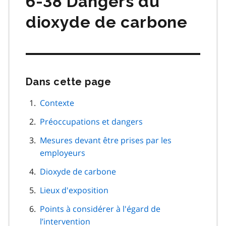
6-38 Dangers du
dioxyde de carbone
Dans cette page
Passer
cette
navigation
Contexte
de
Préoccupations et dangers
page
Mesures devant être prises par les
employeurs
Dioxyde de carbone
Lieux d'exposition
Points à considérer à l'égard de
l’intervention