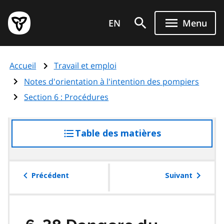
Aller
Page
au
EN
Menu
d'accueil
contenu
du
principal
gouvernement
Accueil
Travail et emploi
de
l'Ontario
Notes d'orientation à l'intention des pompiers
Section 6 : Procédures
Table des matières
accéder
à
la
table
Précédent
Suivant
des
matières