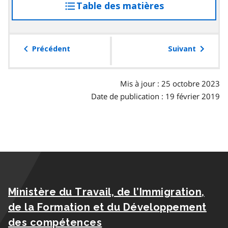
Table des matières
accéder
à
la
table
Précédent
Suivant
des
matières
Mis à jour : 25 octobre 2023
Date de publication : 19 février 2019
Ministère du Travail, de l’Immigration,
de la Formation et du Développement
des compétences