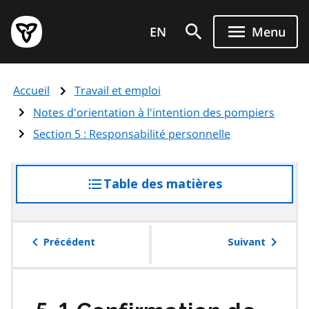
Aller
Page
au
EN
Menu
d'accueil
contenu
du
principal
gouvernement
Accueil
Travail et emploi
de
l'Ontario
Notes d'orientation à l'intention des pompiers
Section 5 : Responsabilité personnelle
Table des matières
accéder
à
la
table
Précédent
Suivant
des
matières