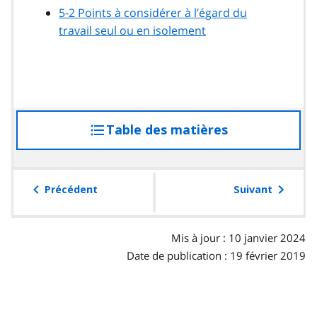
5-2 Points à considérer à l’égard du
travail seul ou en isolement
Table des matières
accéder
à
la
table
Précédent
Suivant
des
matières
Mis à jour : 10 janvier 2024
Date de publication : 19 février 2019