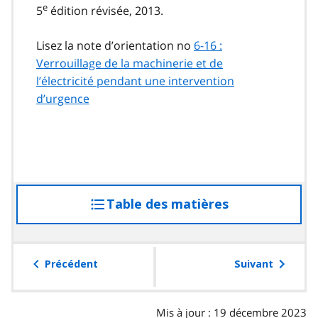
e
5
édition révisée, 2013.
Lisez la note d’orientation no
6-16 :
Verrouillage de la machinerie et de
l’électricité pendant une intervention
d’urgence
Table des matières
accéder
à
la
table
Précédent
Suivant
des
matières
Mis à jour : 19 décembre 2023