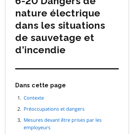
6-20 Dangers de
nature électrique
dans les situations
de sauvetage et
d’incendie
Dans cette page
Passer
cette
navigation
Contexte
de
Préoccupations et dangers
page
Mesures devant être prises par les
employeurs