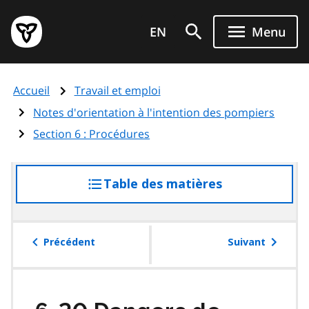
Aller
Page
au
EN
Menu
d'accueil
contenu
du
principal
gouvernement
Accueil
Travail et emploi
de
l'Ontario
Notes d'orientation à l'intention des pompiers
Section 6 : Procédures
Table des matières
accéder
à
la
table
Précédent
Suivant
des
matières